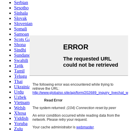
Serbian
Sesotho
Sinhala
Slovak
Slovenian
Somali
Samoan
Scots Gaelic
Shona
Sindhi
Sundanese
Swahili
Tajik
Tamil
Telugu
Thai
Ukrainian
Urdu
Uzbek
Vietnamese
Welsh
Xhosa
Yiddish
Yoruba
Zulu