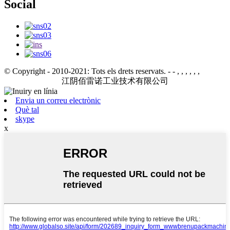
Social
© Copyright - 2010-2021: Tots els drets reservats.
- - , , , , , ,
江阴佰雷诺工业技术有限公司
Envia un correu electrònic
Què tal
skype
x