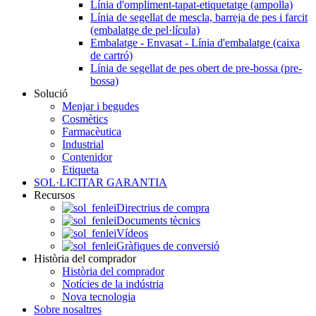
Línia d'ompliment-tapat-etiquetatge (ampolla)
Línia de segellat de mescla, barreja de pes i farcit
(embalatge de pel·lícula)
Embalatge - Envasat - Línia d'embalatge (caixa
de cartró)
Línia de segellat de pes obert de pre-bossa (pre-
bossa)
Solució
Menjar i begudes
Cosmètics
Farmacèutica
Industrial
Contenidor
Etiqueta
SOL·LICITAR GARANTIA
Recursos
Directrius de compra
Documents tècnics
Vídeos
Gràfiques de conversió
Història del comprador
Història del comprador
Notícies de la indústria
Nova tecnologia
Sobre nosaltres