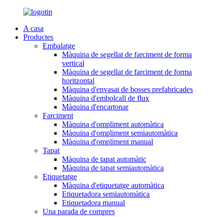
A casa
Productes
Embalatge
Màquina de segellat de farciment de forma
vertical
Màquina de segellat de farciment de forma
horitzontal
Màquina d'envasat de bosses prefabricades
Màquina d'embolcall de flux
Màquina d'encartonar
Farciment
Màquina d'ompliment automàtica
Màquina d'ompliment semiautomàtica
Màquina d'ompliment manual
Tapat
Màquina de tapat automàtic
Màquina de tapat semiautomàtica
Etiquetatge
Màquina d'etiquetatge automàtica
Etiquetadora semiautomàtica
Etiquetadora manual
Una parada de compres