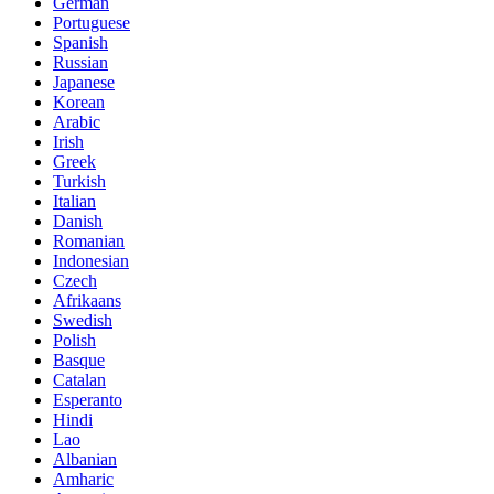
German
Portuguese
Spanish
Russian
Japanese
Korean
Arabic
Irish
Greek
Turkish
Italian
Danish
Romanian
Indonesian
Czech
Afrikaans
Swedish
Polish
Basque
Catalan
Esperanto
Hindi
Lao
Albanian
Amharic