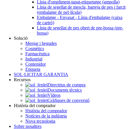
Línia d'ompliment-tapat-etiquetatge (ampolla)
Línia de segellat de mescla, barreja de pes i farcit
(embalatge de pel·lícula)
Embalatge - Envasat - Línia d'embalatge (caixa
de cartró)
Línia de segellat de pes obert de pre-bossa (pre-
bossa)
Solució
Menjar i begudes
Cosmètics
Farmacèutica
Industrial
Contenidor
Etiqueta
SOL·LICITAR GARANTIA
Recursos
Directrius de compra
Documents tècnics
Vídeos
Gràfiques de conversió
Història del comprador
Història del comprador
Notícies de la indústria
Nova tecnologia
Sobre nosaltres