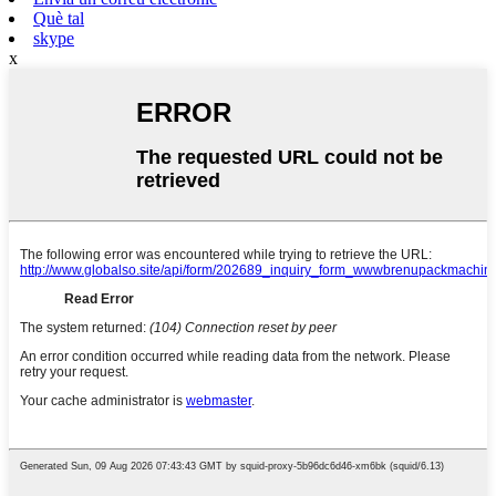
Què tal
skype
x