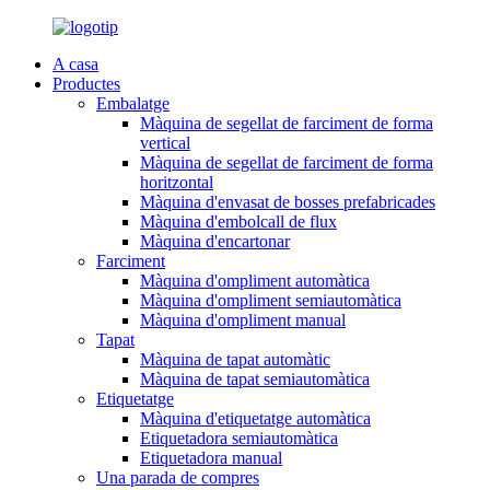
A casa
Productes
Embalatge
Màquina de segellat de farciment de forma
vertical
Màquina de segellat de farciment de forma
horitzontal
Màquina d'envasat de bosses prefabricades
Màquina d'embolcall de flux
Màquina d'encartonar
Farciment
Màquina d'ompliment automàtica
Màquina d'ompliment semiautomàtica
Màquina d'ompliment manual
Tapat
Màquina de tapat automàtic
Màquina de tapat semiautomàtica
Etiquetatge
Màquina d'etiquetatge automàtica
Etiquetadora semiautomàtica
Etiquetadora manual
Una parada de compres