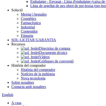
Embalatge - Envasat - Línia d'embalatge (caixa de 
Línia de segellat de pes obert de pre-bossa (pre-bo
Solució
Menjar i begudes
Cosmètics
Farmacèutica
Industrial
Contenidor
Etiqueta
SOL·LICITAR GARANTIA
Recursos
Directrius de compra
Documents tècnics
Vídeos
Gràfiques de conversió
Història del comprador
Història del comprador
Notícies de la indústria
Nova tecnologia
Sobre nosaltres
Contacta amb nosaltres
English
A casa