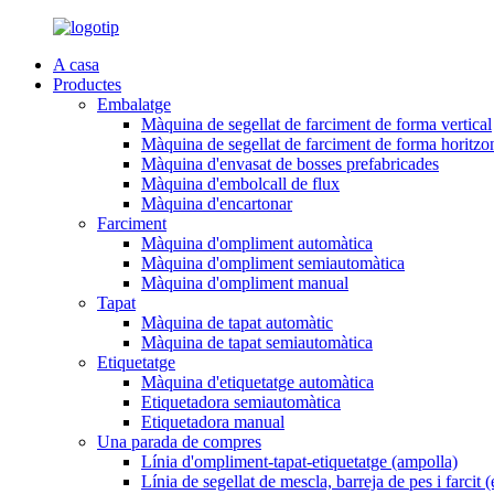
A casa
Productes
Embalatge
Màquina de segellat de farciment de forma vertical
Màquina de segellat de farciment de forma horitzon
Màquina d'envasat de bosses prefabricades
Màquina d'embolcall de flux
Màquina d'encartonar
Farciment
Màquina d'ompliment automàtica
Màquina d'ompliment semiautomàtica
Màquina d'ompliment manual
Tapat
Màquina de tapat automàtic
Màquina de tapat semiautomàtica
Etiquetatge
Màquina d'etiquetatge automàtica
Etiquetadora semiautomàtica
Etiquetadora manual
Una parada de compres
Línia d'ompliment-tapat-etiquetatge (ampolla)
Línia de segellat de mescla, barreja de pes i farcit 