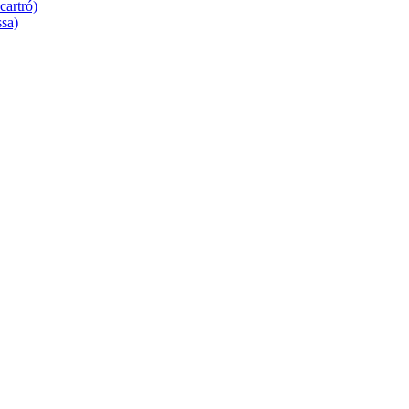
cartró)
ssa)