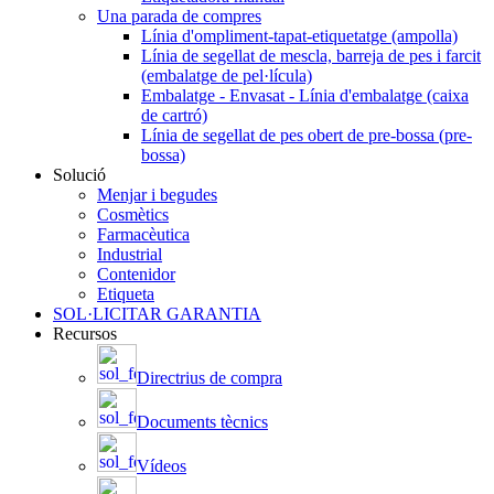
Una parada de compres
Línia d'ompliment-tapat-etiquetatge (ampolla)
Línia de segellat de mescla, barreja de pes i farcit
(embalatge de pel·lícula)
Embalatge - Envasat - Línia d'embalatge (caixa
de cartró)
Línia de segellat de pes obert de pre-bossa (pre-
bossa)
Solució
Menjar i begudes
Cosmètics
Farmacèutica
Industrial
Contenidor
Etiqueta
SOL·LICITAR GARANTIA
Recursos
Directrius de compra
Documents tècnics
Vídeos